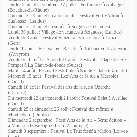
Jeudi 26 juillet et vendredi 27 juillet : Festimome à Aubagne
(Bouches-du-Rhone)
Dimanche 29 juillet en après-midi : Festival FestivAdour à
Saubusse (Landes)
Dimanche 29 juillet en soirée à Seignosse (Landes)
Lundi 30 juillet : Village de vacances à Seignosse (Landes)
Vendredi 3 août : Festival Eauze fait son cinéma à Eauze
(Gers)
Jeudi 9 août : Festival en Bastide à Villeneuve-d’Aveyron
(Aveyron)
Vendredi 10 août et Samedi 11 août : Festival la Plage des Six
Pompes à La Chaux-de-fonds (Suisse)
Mardi 14 août : Festival Festi’Lalie à Sainte Eulalie (Gironde)
Mercredi 15 août : Festival Lez’Arts de la rue à Marcolès
(Cantal)
Samedi 18 août : Festival des arts de la rue à Uzerche
(Corrèze)
Du mercredi 22 au vendredi 24 août : Festival Eclat à Aurillac
(Cantal)
Samedi 25 et dimanche 26 août : Festival des mômes à
Montbeliard (Doubs)
Dimanche 2 septembre : Festi’Arts de la rue – 5ème édition –
à Montoir-de-Bretagne (Loire-Atlantique)
Samedi 8 septembre : Festival Le Truc festif à Madon (Loir-et-
Cher)