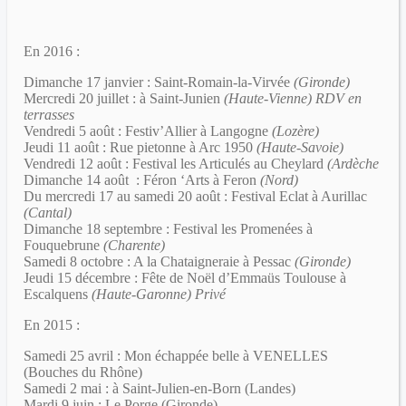
En 2016 :
Dimanche 17 janvier : Saint-Romain-la-Virvée
(Gironde)
Mercredi 20 juillet : à Saint-Junien
(Haute-Vienne) RDV en
terrasses
Vendredi 5 août : Festiv’Allier à Langogne
(Lozère)
Jeudi 11 août : Rue pietonne à Arc 1950
(Haute-Savoie)
Vendredi 12 août : Festival les Articulés au Cheylard
(Ardèche
Dimanche 14 août : Féron ‘Arts à Feron
(Nord)
Du mercredi 17 au samedi 20 août : Festival Eclat à Aurillac
(Cantal)
Dimanche 18 septembre : Festival les Promenées à
Fouquebrune
(Charente)
Samedi 8 octobre : A la Chataigneraie à Pessac
(Gironde)
Jeudi 15 décembre : Fête de Noël d’Emmaüs Toulouse à
Escalquens
(Haute-Garonne) Privé
En 2015 :
Samedi 25 avril : Mon échappée belle à VENELLES
(Bouches du Rhône)
Samedi 2 mai : à Saint-Julien-en-Born (Landes)
Mardi 9 juin : Le Porge (Gironde)