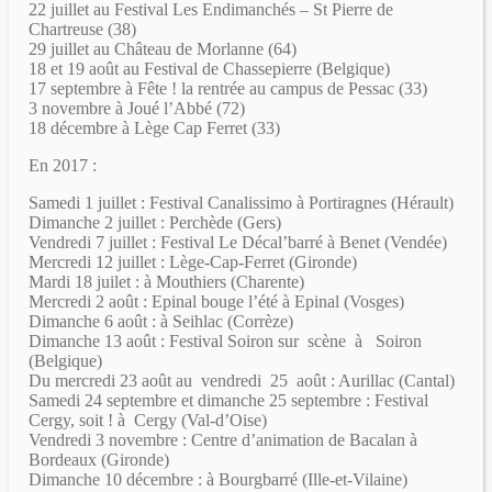
22 juillet au Festival Les Endimanchés – St Pierre de
Chartreuse (38)
29 juillet au Château de Morlanne (64)
18 et 19 août au Festival de Chassepierre (Belgique)
17 septembre à Fête ! la rentrée au campus de Pessac (33)
3 novembre à Joué l’Abbé (72)
18 décembre à Lège Cap Ferret (33)
En 2017 :
Samedi 1 juillet : Festival Canalissimo à Portiragnes (Hérault)
Dimanche 2 juillet : Perchède (Gers)
Vendredi 7 juillet : Festival Le Décal’barré à Benet (Vendée)
Mercredi 12 juillet : Lège-Cap-Ferret (Gironde)
Mardi 18 juilet : à Mouthiers (Charente)
Mercredi 2 août : Epinal bouge l’été à Epinal (Vosges)
Dimanche 6 août : à Seihlac (Corrèze)
Dimanche 13 août : Festival Soiron sur scène à Soiron
(Belgique)
Du mercredi 23 août au vendredi 25 août : Aurillac (Cantal)
Samedi 24 septembre et dimanche 25 septembre : Festival
Cergy, soit ! à Cergy (Val-d’Oise)
Vendredi 3 novembre : Centre d’animation de Bacalan à
Bordeaux (Gironde)
Dimanche 10 décembre : à Bourgbarré (Ille-et-Vilaine)