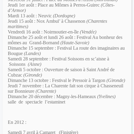
Jeudi 1er août : Place au Mômes à Perros-Guirec
(Côtes-
d’Armor)
Mardi 13 août : Neuvic
(Dordogne)
Jeudi 15 août : Nox Ambul’ à Chassenon
(Charentes
maritimes)
Vendredi 16 août : Noirmoutier-en-île
(Vendée)
Dimanche 25 août et lundi 26 août : Festival Au bonheur des
mômes au Grand-Bornand
(Haute-Savoie)
Dimanche 15 septembre : Festival La route des imaginaires au
Bougue
(Landes)
Samedi 28 septembre : Festival Soissons en sc’aisne à
Soissons
(Aisne)
Samedi 5 octobre : Ouverture de saison à Saint André de
Cubzac
(Gironde)
Dimanche 13 octobre : Festival le Pressoir à Targon
(Gironde)
Jeudi 7 novembre : La Charente fait son cirque à Chasseneuil
sur Bonnieure
(Charente)
Dimanche 20 décembre : Magny-les-Hameaux
(Yvelines)
salle de spectacle l’estaminet
En 2012 :
Samedi 7 avril à Camaret (Finistère)