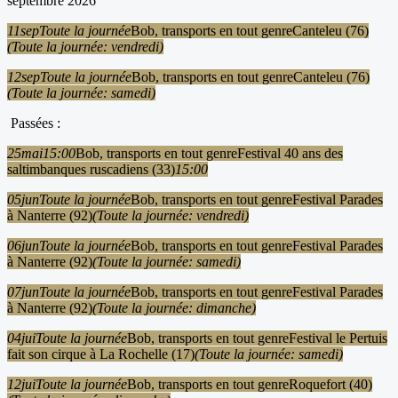
septembre 2026
11
sep
Toute la journée
Bob, transports en tout genre
Canteleu (76)
(Toute la journée: vendredi)
12
sep
Toute la journée
Bob, transports en tout genre
Canteleu (76)
(Toute la journée: samedi)
Passées :
25
mai
15:00
Bob, transports en tout genre
Festival 40 ans des
saltimbanques ruscadiens (33)
15:00
05
jun
Toute la journée
Bob, transports en tout genre
Festival Parades
à Nanterre (92)
(Toute la journée: vendredi)
06
jun
Toute la journée
Bob, transports en tout genre
Festival Parades
à Nanterre (92)
(Toute la journée: samedi)
07
jun
Toute la journée
Bob, transports en tout genre
Festival Parades
à Nanterre (92)
(Toute la journée: dimanche)
04
jui
Toute la journée
Bob, transports en tout genre
Festival le Pertuis
fait son cirque à La Rochelle (17)
(Toute la journée: samedi)
12
jui
Toute la journée
Bob, transports en tout genre
Roquefort (40)