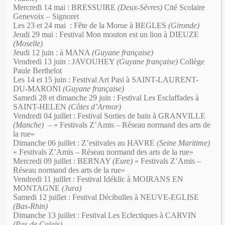
Mercredi 14 mai : BRESSUIRE
(Deux-Sèvres)
Cité Scolaire
Genevoix – Signoret
Les 23 et 24 mai : Fête de la Morue à BEGLES
(Gironde)
Jeudi 29 mai : Festival Mon mouton est un lion à DIEUZE
(Moselle)
Jeudi 12 juin : à MANA
(Guyane française)
Vendredi 13 juin : JAVOUHEY
(Guyane française)
Collège
Paule Berthelot
Les 14 et 15 juin : Festival Art Pasi à SAINT-LAURENT-
DU-MARONI
(Guyane française)
Samedi 28 et dimanche 29 juin : Festival Les Esclaffades à
SAINT-HELEN
(Côtes d’Armor)
Vendredi 04 juillet : Festival Sorties de bain à GRANVILLE
(Manche)
– « Festivals Z’Amis – Réseau normand des arts de
la rue»
Dimanche 06 juillet : Z’estivales au HAVRE
(Seine Maritime)
« Festivals Z’Amis – Réseau normand des arts de la rue»
Mercredi 09 juillet : BERNAY
(Eure)
« Festivals Z’Amis –
Réseau normand des arts de la rue»
Vendredi 11 juillet : Festival Idéklic à MOIRANS EN
MONTAGNE
(Jura)
Samedi 12 juillet : Festival Décibulles à NEUVE-EGLISE
(Bas-Rhin)
Dimanche 13 juillet : Festival Les Eclectiques à CARVIN
(Pas de Calais)