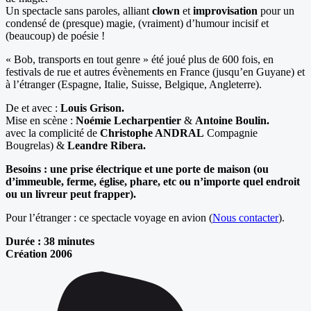
Un spectacle sans paroles, alliant
clown
et
improvisation
pour un
condensé de (presque) magie, (vraiment) d’humour incisif et
(beaucoup) de poésie !
« Bob, transports en tout genre » été joué plus de 600 fois, en
festivals de rue et autres évènements en France (jusqu’en Guyane) et
à l’étranger (Espagne, Italie, Suisse, Belgique, Angleterre).
De et avec :
Louis Grison.
Mise en scène :
Noémie Lecharpentier
&
Antoine Boulin.
avec la complicité de
Christophe ANDRAL
Compagnie
Bougrelas) &
Le
andre Ribera
.
Besoins : une prise électrique et une porte de maison (ou
d’immeuble, ferme, église, phare, etc ou n’importe quel endroit
ou un livreur peut frapper).
Pour l’étranger : ce spectacle voyage en avion (
Nous contacter
).
Durée :
38 minutes
Création 2006