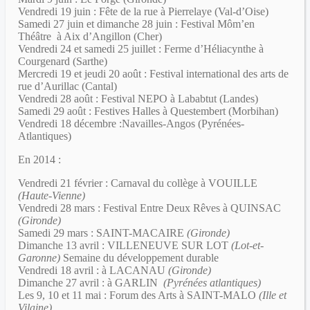
Vendredi 19 juin : Fête de la rue à Pierrelaye (Val-d’Oise)
Samedi 27 juin et dimanche 28 juin : Festival Môm’en
Théâtre à Aix d’Angillon (Cher)
Vendredi 24 et samedi 25 juillet : Ferme d’Héliacynthe à
Courgenard (Sarthe)
Mercredi 19 et jeudi 20 août : Festival international des arts de
rue d’Aurillac (Cantal)
Vendredi 28 août : Festival NEPO à Lababtut (Landes)
Samedi 29 août : Festives Halles à Questembert (Morbihan)
Vendredi 18 décembre :Navailles-Angos (Pyrénées-
Atlantiques)
En 2014 :
Vendredi 21 février : Carnaval du collège à VOUILLE
(Haute-Vienne)
Vendredi 28 mars : Festival Entre Deux Rêves à QUINSAC
(Gironde)
Samedi 29 mars : SAINT-MACAIRE
(Gironde)
Dimanche 13 avril : VILLENEUVE SUR LOT
(Lot-et-
Garonne)
Semaine du développement durable
Vendredi 18 avril : à LACANAU
(Gironde)
Dimanche 27 avril : à GARLIN
(Pyrénées atlantiques)
Les 9, 10 et 11 mai : Forum des Arts à SAINT-MALO
(Ille et
Vilaine)