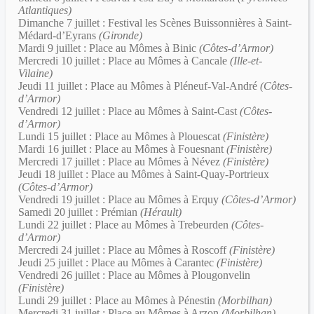
Atlantiques)
Dimanche 7 juillet : Festival les Scènes Buissonnières à Saint-
Médard-d’Eyrans
(Gironde)
Mardi 9 juillet : Place au Mômes à Binic
(Côtes-d’Armor)
Mercredi 10 juillet : Place au Mômes à Cancale
(Ille-et-
Vilaine)
Jeudi 11 juillet : Place au Mômes à Pléneuf-Val-André
(Côtes-
d’Armor)
Vendredi 12 juillet : Place au Mômes à Saint-Cast
(Côtes-
d’Armor)
Lundi 15 juillet : Place au Mômes à Plouescat
(Finistère)
Mardi 16 juillet : Place au Mômes à Fouesnant
(Finistère)
Mercredi 17 juillet : Place au Mômes à Névez
(Finistère)
Jeudi 18 juillet : Place au Mômes à Saint-Quay-Portrieux
(Côtes-d’Armor)
Vendredi 19 juillet : Place au Mômes à Erquy
(Côtes-d’Armor)
Samedi 20 juillet : Prémian
(Hérault)
Lundi 22 juillet : Place au Mômes à Trebeurden
(Côtes-
d’Armor)
Mercredi 24 juillet : Place au Mômes à Roscoff
(Finistère)
Jeudi 25 juillet : Place au Mômes à Carantec
(Finistère)
Vendredi 26 juillet : Place au Mômes à Plougonvelin
(Finistère)
Lundi 29 juillet : Place au Mômes à Pénestin
(Morbilhan)
Mercredi 31 juillet : Place au Mômes à Arzon
(Morbilhan)