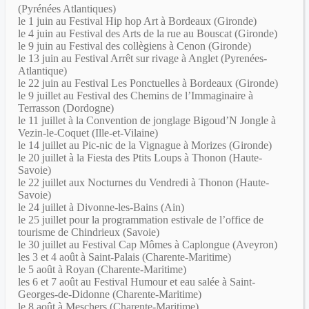
(Pyrénées Atlantiques)
le 1 juin au Festival Hip hop Art à Bordeaux (Gironde)
le 4 juin au Festival des Arts de la rue au Bouscat (Gironde)
le 9 juin au Festival des collègiens à Cenon (Gironde)
le 13 juin au Festival Arrêt sur rivage à Anglet (Pyrenées-
Atlantique)
le 22 juin au Festival Les Ponctuelles à Bordeaux (Gironde)
le 9 juillet au Festival des Chemins de l’Immaginaire à
Terrasson (Dordogne)
le 11 juillet à la Convention de jonglage Bigoud’N Jongle à
Vezin-le-Coquet (Ille-et-Vilaine)
le 14 juillet au Pic-nic de la Vignague à Morizes (Gironde)
le 20 juillet à la Fiesta des Ptits Loups à Thonon (Haute-
Savoie)
le 22 juillet aux Nocturnes du Vendredi à Thonon (Haute-
Savoie)
le 24 juillet à Divonne-les-Bains (Ain)
le 25 juillet pour la programmation estivale de l’office de
tourisme de Chindrieux (Savoie)
le 30 juillet au Festival Cap Mômes à Caplongue (Aveyron)
les 3 et 4 août à Saint-Palais (Charente-Maritime)
le 5 août à Royan (Charente-Maritime)
les 6 et 7 août au Festival Humour et eau salée à Saint-
Georges-de-Didonne (Charente-Maritime)
le 8 août à Meschers (Charente-Maritime)