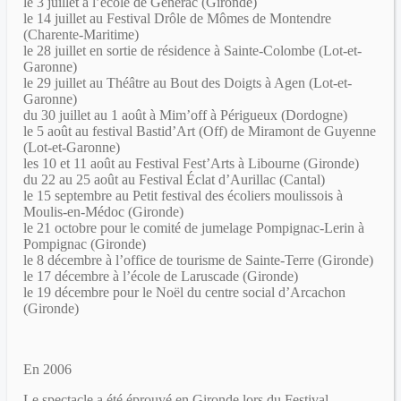
le 3 juillet à l’école de Générac (Gironde)
le 14 juillet au Festival Drôle de Mômes de Montendre
(Charente-Maritime)
le 28 juillet en sortie de résidence à Sainte-Colombe (Lot-et-
Garonne)
le 29 juillet au Théâtre au Bout des Doigts à Agen (Lot-et-
Garonne)
du 30 juillet au 1 août à Mim’off à Périgueux (Dordogne)
le 5 août au festival Bastid’Art (Off) de Miramont de Guyenne
(Lot-et-Garonne)
les 10 et 11 août au Festival Fest’Arts à Libourne (Gironde)
du 22 au 25 août au Festival Éclat d’Aurillac (Cantal)
le 15 septembre au Petit festival des écoliers moulissois à
Moulis-en-Médoc (Gironde)
le 21 octobre pour le comité de jumelage Pompignac-Lerin à
Pompignac (Gironde)
le 8 décembre à l’office de tourisme de Sainte-Terre (Gironde)
le 17 décembre à l’école de Laruscade (Gironde)
le 19 décembre pour le Noël du centre social d’Arcachon
(Gironde)
En 2006
Le spectacle a été éprouvé en Gironde lors du Festival