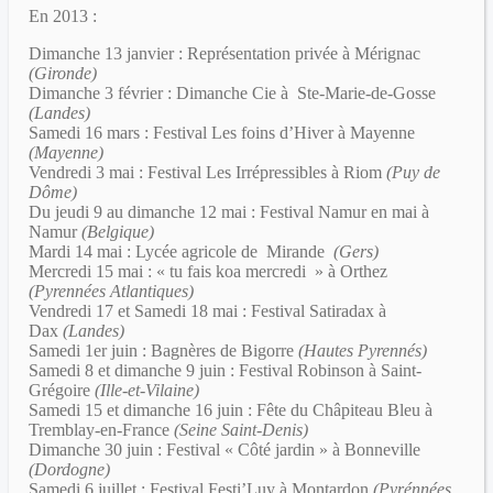
En 2013 :
Dimanche 13 janvier : Représentation privée à Mérignac
(Gironde)
Dimanche 3 février : Dimanche Cie à Ste-Marie-de-Gosse
(Landes)
Samedi 16 mars : Festival Les foins d’Hiver à Mayenne
(Mayenne)
Vendredi 3 mai : Festival Les Irrépressibles à Riom
(Puy de
Dôme)
Du jeudi 9 au dimanche 12 mai : Festival Namur en mai à
Namur
(Belgique)
Mardi 14 mai : Lycée agricole de Mirande
(Gers)
Mercredi 15 mai : « tu fais koa mercredi » à Orthez
(Pyrennées Atlantiques)
Vendredi 17 et Samedi 18 mai : Festival Satiradax à
Dax
(Landes)
Samedi 1er juin : Bagnères de Bigorre
(Hautes Pyrennés)
Samedi 8 et dimanche 9 juin : Festival Robinson à Saint-
Grégoire
(Ille-et-Vilaine)
Samedi 15 et dimanche 16 juin : Fête du Châpiteau Bleu à
Tremblay-en-France
(Seine Saint-Denis)
Dimanche 30 juin : Festival « Côté jardin » à Bonneville
(Dordogne)
Samedi 6 juillet : Festival Festi’Luy à Montardon
(Pyrénnées