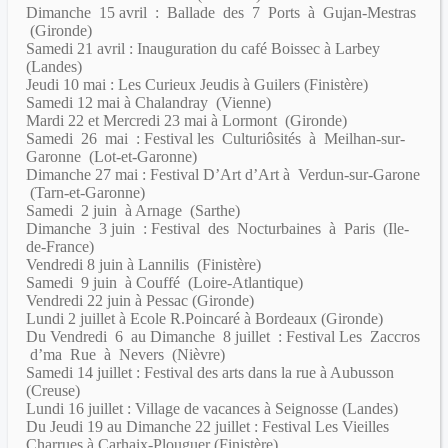
Dimanche 15 avril : Ballade des 7 Ports à Gujan-Mestras
(Gironde)
Samedi 21 avril : Inauguration du café Boissec à Larbey
(Landes)
Jeudi 10 mai : Les Curieux Jeudis à Guilers (Finistère)
Samedi 12 mai à Chalandray (Vienne)
Mardi 22 et Mercredi 23 mai à Lormont (Gironde)
Samedi 26 mai : Festival les Culturiôsités à Meilhan-sur-
Garonne (Lot-et-Garonne)
Dimanche 27 mai : Festival D’Art d’Art à Verdun-sur-Garone
(Tarn-et-Garonne)
Samedi 2 juin à Arnage (Sarthe)
Dimanche 3 juin : Festival des Nocturbaines à Paris (Ile-
de-France)
Vendredi 8 juin à Lannilis (Finistère)
Samedi 9 juin à Couffé (Loire-Atlantique)
Vendredi 22 juin à Pessac (Gironde)
Lundi 2 juillet à Ecole R.Poincaré à Bordeaux (Gironde)
Du Vendredi 6 au Dimanche 8 juillet : Festival Les Zaccros
d’ma Rue à Nevers (Nièvre)
Samedi 14 juillet : Festival des arts dans la rue à Aubusson
(Creuse)
Lundi 16 juillet : Village de vacances à Seignosse (Landes)
Du Jeudi 19 au Dimanche 22 juillet : Festival Les Vieilles
Charrues à Carhaix-Plouguer (Finistère)