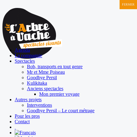
FERMER
Agenda
La compagnie
Spectacles
Bob, transports en tout genre
Mr et Mme Poiseau
Goodbye Persil
Kulikitaka
Anciens spectacles
Mon premier voyage
Autres projets
Interventions
Goodbye Persil – Le court métrage
Pour les pros
Contact