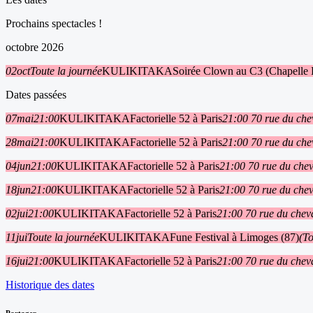
Prochains spectacles !
octobre 2026
02
oct
Toute la journée
KULIKITAKA
Soirée Clown au C3 (Chapelle 
Dates passées
07
mai
21:00
KULIKITAKA
Factorielle 52 à Paris
21:00
70 rue du che
28
mai
21:00
KULIKITAKA
Factorielle 52 à Paris
21:00
70 rue du che
04
jun
21:00
KULIKITAKA
Factorielle 52 à Paris
21:00
70 rue du chev
18
jun
21:00
KULIKITAKA
Factorielle 52 à Paris
21:00
70 rue du chev
02
jui
21:00
KULIKITAKA
Factorielle 52 à Paris
21:00
70 rue du cheva
11
jui
Toute la journée
KULIKITAKA
Fune Festival à Limoges (87)
(To
16
jui
21:00
KULIKITAKA
Factorielle 52 à Paris
21:00
70 rue du cheva
Historique des dates