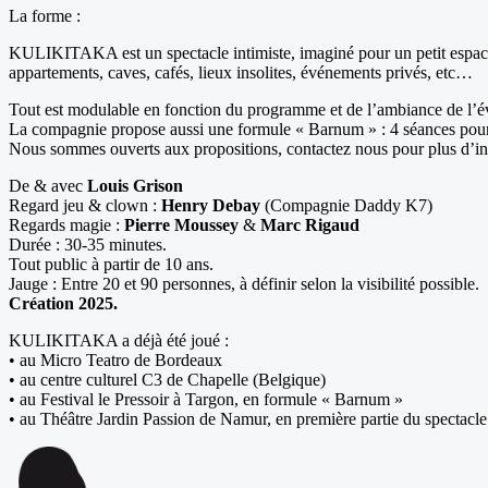
La forme :
KULIKITAKA est un spectacle intimiste, imaginé pour un petit espace, c
appartements, caves, cafés, lieux insolites, événements privés, etc…
Tout est modulable en fonction du programme et de l’ambiance de l’évé
La compagnie propose aussi une formule « Barnum » : 4 séances pou
Nous sommes ouverts aux propositions, contactez nous pour plus d’in
De & avec
Louis Grison
Regard jeu & clown :
Henry Debay
(Compagnie Daddy K7)
Regards magie :
Pierre Moussey
&
Marc Rigaud
Durée : 30-35 minutes.
Tout public à partir de 10 ans.
Jauge : Entre 20 et 90 personnes, à définir selon la visibilité possible.
Création 2025.
KULIKITAKA a déjà été joué :
• au Micro Teatro de Bordeaux
• au centre culturel C3 de Chapelle (Belgique)
• au Festival le Pressoir à Targon, en formule « Barnum »
• au Théâtre Jardin Passion de Namur, en première partie du spectac