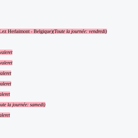
Lez Herlaimont - Belgique)
(Toute la journée: vendredi)
valeret
valeret
aleret
aleret
leret
ute la journée: samedi)
leret