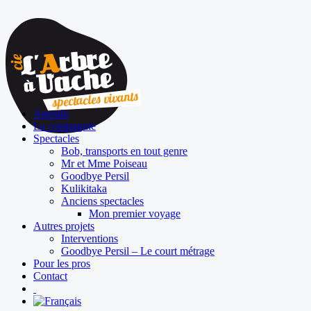
Agenda
La compagnie
Spectacles
Bob, transports en tout genre
Mr et Mme Poiseau
Goodbye Persil
Kulikitaka
Anciens spectacles
Mon premier voyage
Autres projets
Interventions
Goodbye Persil – Le court métrage
Pour les pros
Contact