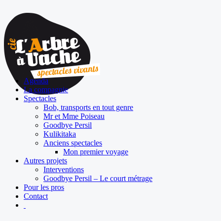
Agenda
La compagnie
Spectacles
Bob, transports en tout genre
Mr et Mme Poiseau
Goodbye Persil
Kulikitaka
Anciens spectacles
Mon premier voyage
Autres projets
Interventions
Goodbye Persil – Le court métrage
Pour les pros
Contact