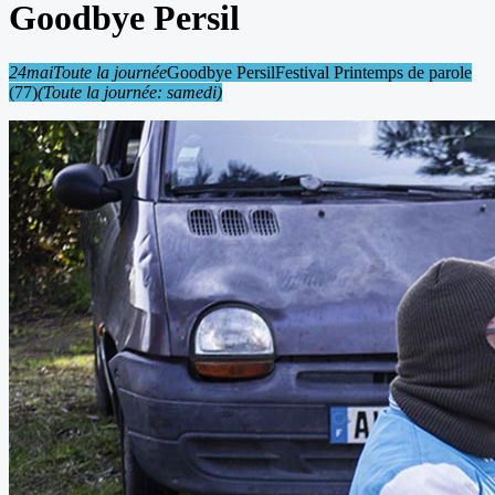
Goodbye Persil
24
mai
Toute la journée
Goodbye Persil
Festival Printemps de parole
(77)
(Toute la journée: samedi)